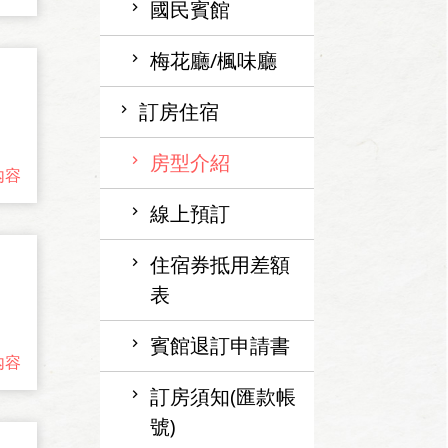
國民賓館
梅花廳/楓味廳
訂房住宿
房型介紹
內容
線上預訂
住宿券抵用差額
表
賓館退訂申請書
內容
訂房須知(匯款帳
號)