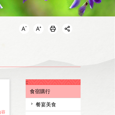
開啟分享選單
:::
食宿購行
餐宴美食
內容