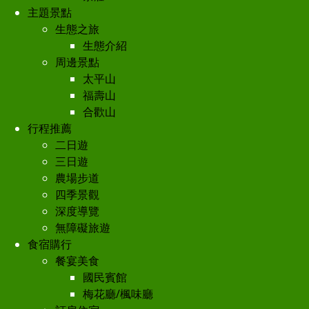
主題景點
生態之旅
生態介紹
周邊景點
太平山
福壽山
合歡山
行程推薦
二日遊
三日遊
農場步道
四季景觀
深度導覽
無障礙旅遊
食宿購行
餐宴美食
國民賓館
梅花廳/楓味廳