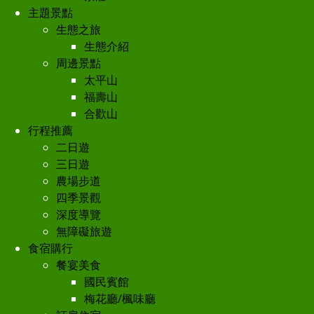
主題景點
生態之旅
生態介紹
周邊景點
太平山
福壽山
合歡山
行程推薦
二日遊
三日遊
農場步道
四季景觀
深度導覽
無障礙旅遊
食宿購行
餐宴美食
國民賓館
梅花廳/楓味廳