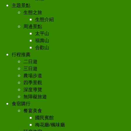
主題景點
生態之旅
生態介紹
周邊景點
太平山
福壽山
合歡山
行程推薦
二日遊
三日遊
農場步道
四季景觀
深度導覽
無障礙旅遊
食宿購行
餐宴美食
國民賓館
梅花廳/楓味廳