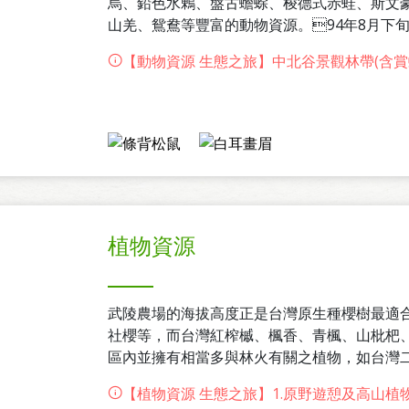
烏、鉛色水鶇、盤古蟾蜍、梭德式赤蛙、斯文
山羌、鴛鴦等豐富的動物資源。94年8月下旬
示，區內計有昆蟲28種、爬蟲類4種、鳥類1
【動物資源 生態之旅】中北谷景觀林帶(含賞
統計資料顯示，近3年所獲致的150比調查紀錄
共記錄到12種，站本島特有鳥類的85.7%。
植物資源
武陵農場的海拔高度正是台灣原生種櫻樹最適
社櫻等，而台灣紅榨槭、楓香、青楓、山枇杷
區內並擁有相當多與林火有關之植物，如台灣
根據94年8月下旬至94年11月底所做的植物
【植物資源 生態之旅】1.原野遊憩及高山植
植物8科24種、裸子植物3科5種、雙子葉植物5