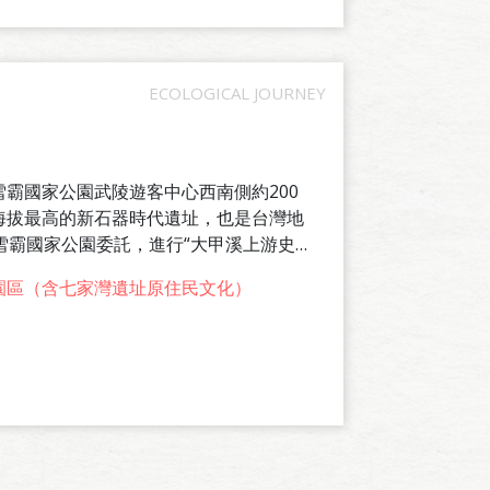
霸國家公園武陵遊客中心西南側約200
海拔最高的新石器時代遺址，也是台灣地
雪霸國家公園委託，進行“大甲溪上游史
並於於民國87年至90年，開始進行系統
園區（含七家灣遺址原住民文化）
，將文物放置武陵富野渡假村大廳展示。