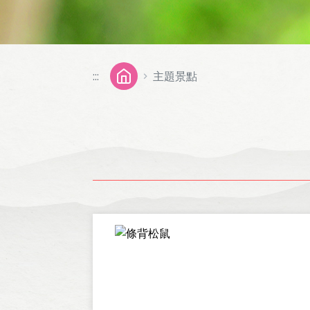
:::
主題景點