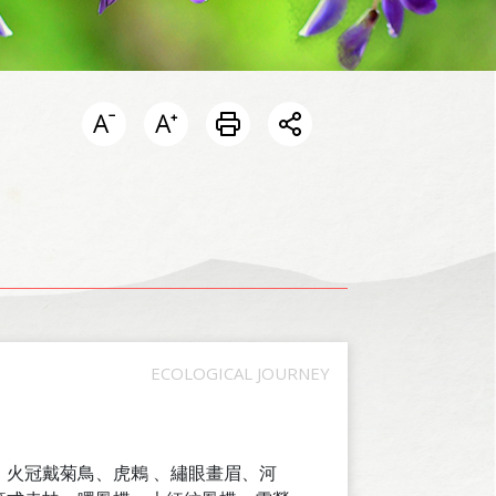
開啟分享選單
火冠戴菊鳥、虎鶇 、繡眼畫眉、河