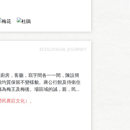
，廚房，客廳，寫字間各一一間，陳設簡
貌均質保留不變樣貌。蔣公行館及侍衛住
稱為梅王及梅後。場區域的誠，親，民，
的三合院石頭屋建築，供懇員共同居住，
榮民農莊文化）。
良田。寢室內僅擺設簡單的床鋪，桌椅，
，現今僅餘6戶榮民家庭散居於親莊及民
過程及榮民的山地開發血淚史，已設置農
，農具及生活文物。