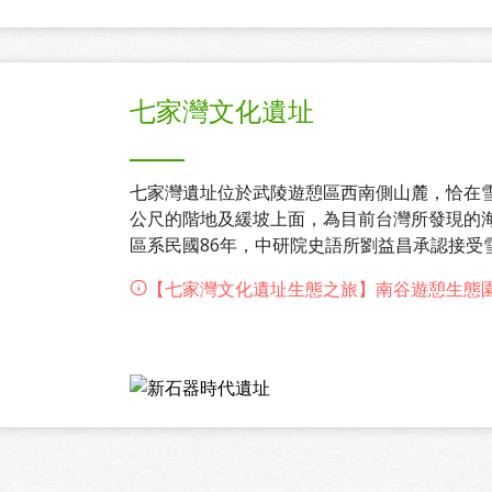
七家灣文化遺址
七家灣遺址位於武陵遊憩區西南側山麓，恰在雪
公尺的階地及緩坡上面，為目前台灣所發現的
區系民國86年，中研院史語所劉益昌承認接受
前遺址與早期原住民活動跳查”計畫時所發現。
【七家灣文化遺址生態之旅】南谷遊憩生態
說話試掘與搶救發掘工作。本場為保存此遺址