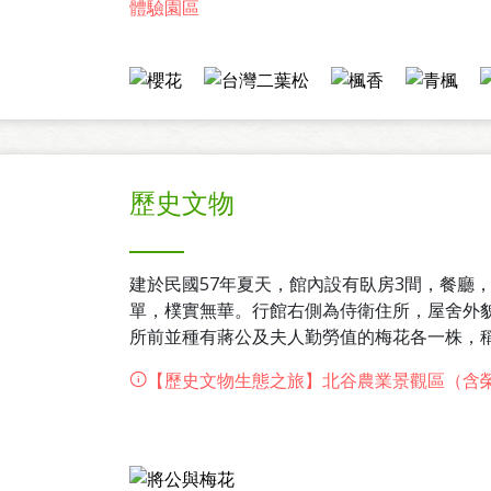
體驗園區
資源相當豐富。
歷史文物
建於民國57年夏天，館內設有臥房3間，餐廳
單，樸實無華。行館右側為侍衛住所，屋舍外
所前並種有蔣公及夫人勤勞值的梅花各一株，
善等農莊，為早期農民弟兄就地取材堆砌而成
【歷史文物生態之旅】北谷農業景觀區（含
集耕合營生產，胼手胝足開挳出上室內的百姓
寢飾外則有簡易的庫房以堆放農用資材與工具
莊安享天年。為提供遊客見證武陵農場的開發
莊文物館，呈現當年榮民弟兄辛苦開墾的照片