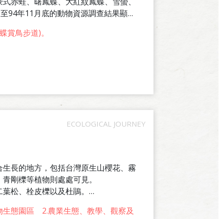
豪式赤蛙、曙鳳蝶、大紅紋鳳蝶、雪螢、
至94年11月底的動物資源調查結果顯
9種。另依中華民國野鳥學會鳥類資料庫的
蝶賞鳥步道)。
中、共有147種鳥類。其中、特有種鳥類
合生長的地方，包括台灣原生山櫻花、霧
、青剛櫟等植物則處處可見。
二葉松、栓皮櫟以及杜鵑。
資源調查結果顯示，區內植物資源包括蕨類
物生態園區 2.農業生態、教學、觀察及
6科161種、單子葉植物7科15種，植物