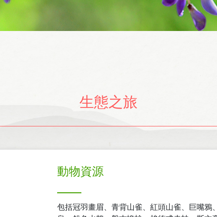
生態之旅
動物資源
包括冠羽畫眉、青背山雀、紅頭山雀、巨嘴鴉、