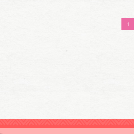
1
:::