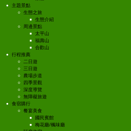
主題景點
生態之旅
生態介紹
周邊景點
太平山
福壽山
合歡山
行程推薦
二日遊
三日遊
農場步道
四季景觀
深度導覽
無障礙旅遊
食宿購行
餐宴美食
國民賓館
梅花廳/楓味廳