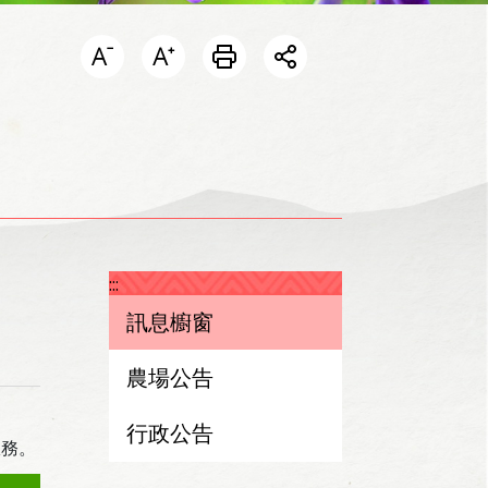
開啟分享選單
:::
訊息櫥窗
農場公告
行政公告
服務。