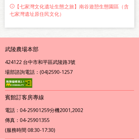
也是台灣地區系民國86年，中研院史語所劉益昌承認接
【七家灣文化遺址生態之旅】南谷遊憩生態園區（含
受雪霸國家公園委託，進行“大甲溪上游史前遺址與早
七家灣遺址原住民文化）
期原住民活動跳查”計畫時所發現。並於於民國87年至
90年，開始進行系統說話試掘與搶救發掘工作。本場為
保存此遺址，將文物放置武陵富野渡假村大廳展示。
武陵農場本部
424122 台中市和平區武陵路3號
場部諮詢電話：(04)2590-1257
賓館訂客房專線
電話：04-25901259分機2001,2002
傳真：04-25901355
(服務時間 08:30-17:30)