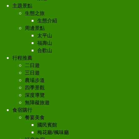
主題景點
生態之旅
生態介紹
周邊景點
太平山
福壽山
合歡山
行程推薦
二日遊
三日遊
農場步道
四季景觀
深度導覽
無障礙旅遊
食宿購行
餐宴美食
國民賓館
梅花廳/楓味廳