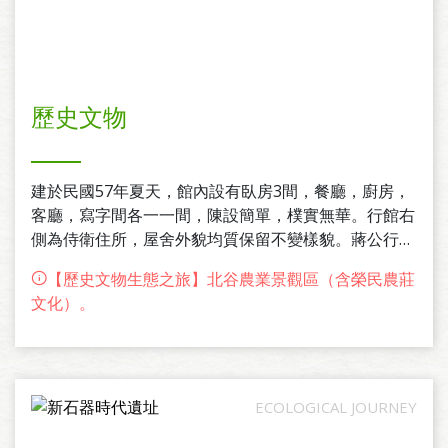
歷史文物
建於民國57年夏天，館內設有臥房3間，餐廳，廚房，
客廳，寫字間各一一間，陳設簡單，樸實無華。行館右
側為侍衛住所，屋舍外貌均質保留不變樣貌。蔣公行館
及侍衛住所前並種有蔣公及夫人勤勞值的梅花各一株，
【歷史文物生態之旅】北谷農業景觀區（含榮民農莊
稱為梅王及梅後。場區域的誠，親，民，善等農莊，為
文化）。
早期農民弟兄就地取材堆砌而成的三合院石頭屋建築，
供懇員共同居住，集耕合營生產，胼手胝足開挳出上室
內的百姓良田。寢室內僅擺設簡單的床鋪，桌椅，寢飾
外則有簡易的庫房以堆放農用資材與工具，現今僅餘6
戶榮民家庭散居於親莊及民莊安享天年。為提供遊客見
證武陵農場的開發過程及榮民的山地開發血淚史，已設