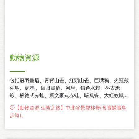
動物資源
包括冠羽畫眉、青背山雀、紅頭山雀、巨嘴鴉、火冠戴
菊鳥、虎鶇 、繡眼畫眉、河烏、鉛色水鶇、盤古蟾
蜍、梭德式赤蛙、斯文豪式赤蛙、曙鳳蝶、大紅紋鳳
蝶、雪螢、山羌、鴛鴦等豐富的動物資源。94年8月
【動物資源 生態之旅】中北谷景觀林帶(含賞蝶賞鳥
下旬至94年11月底的動物資源調查結果顯示，區內計
步道)。
有昆蟲28種、爬蟲類4種、鳥類19種。另依中華民國野
鳥學會鳥類資料庫的統計資料顯示，近3年所獲致的
150比調查紀錄中、共有147種鳥類。其中、特有種鳥