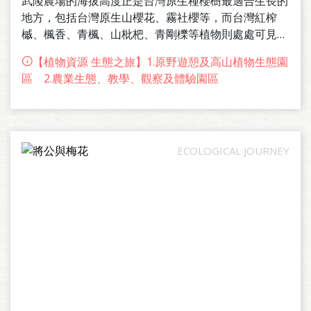
武陵農場的海拔高度正是台灣原生種櫻樹最適合生長的
地方，包括台灣原生山櫻花、霧社櫻等，而台灣紅榨
槭、楓香、青楓、山枇杷、青剛櫟等植物則處處可見。
區內並擁有相當多與林火有關之植物，如台灣二葉松、
【植物資源 生態之旅】1.原野遊憩及高山植物生態園
栓皮櫟以及杜鵑。
區 2.農業生態、教學、觀察及體驗園區
根據94年8月下旬至94年11月底所做的植物資源調查結
果顯示，區內植物資源包括蕨類植物8科24種、裸子植
物3科5種、雙子葉植物56科161種、單子葉植物7科15
種，植物資源相當豐富。