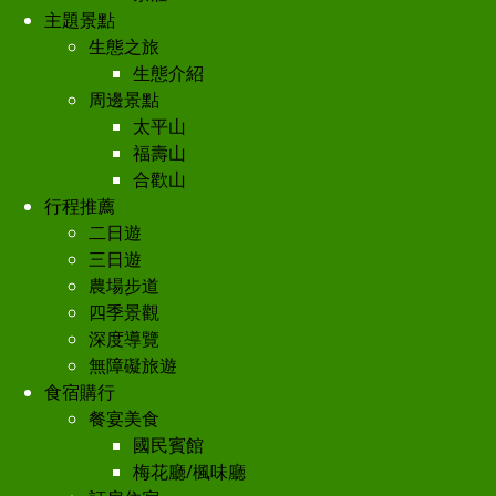
主題景點
生態之旅
生態介紹
周邊景點
太平山
福壽山
合歡山
行程推薦
二日遊
三日遊
農場步道
四季景觀
深度導覽
無障礙旅遊
食宿購行
餐宴美食
國民賓館
梅花廳/楓味廳