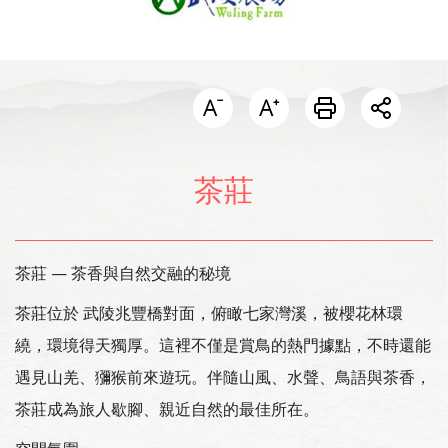
開啟分
茶莊
茶莊 — 茶香與自然交融的秘境
茶莊位於 武陵兆豐橋對面，俯瞰七家灣溪，被櫻花林環
繞，環境得天獨厚。這裡不僅是賞鳥的熱門據點，不時還能
遇見山羌、獼猴前來遊玩。伴隨山風、水聲、鳥語與茶香，
茶莊成為旅人歇腳、親近自然的最佳所在。