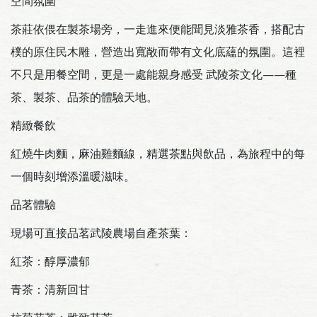
空間氛圍
茶莊依偎在製茶場旁，一走進來便能聞見淡雅茶香，搭配古
樸的原住民木雕，營造出寬敞而帶有文化底蘊的氛圍。這裡
不只是用餐空間，更是一處能親身感受 武陵茶文化——種
茶、製茶、品茶的體驗天地。
精緻餐飲
紅燒牛肉麵，麻油雞麵線，精選茶點與飲品，為旅程中的每
一個時刻增添溫暖滋味。
品茗體驗
現場可直接品茗武陵農場自產茶葉：
紅茶：醇厚濃郁
青茶：清新回甘