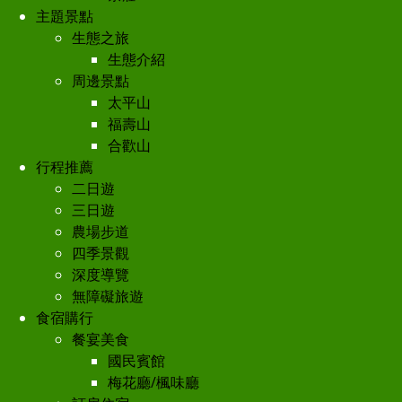
主題景點
生態之旅
生態介紹
周邊景點
太平山
福壽山
合歡山
行程推薦
二日遊
三日遊
農場步道
四季景觀
深度導覽
無障礙旅遊
食宿購行
餐宴美食
國民賓館
梅花廳/楓味廳