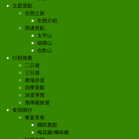
主題景點
生態之旅
生態介紹
周邊景點
太平山
福壽山
合歡山
行程推薦
二日遊
三日遊
農場步道
四季景觀
深度導覽
無障礙旅遊
食宿購行
餐宴美食
國民賓館
梅花廳/楓味廳