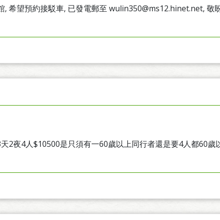
望預約接駁車, 已發電郵至 wulin350@ms12.hinet.net, 敬
3天2夜4人$10500是只須有一60歲以上同行者還是要4人都60歲