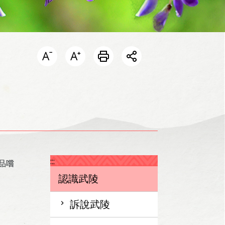
開啟分享選單
:::
品嚐
認識武陵
訴說武陵