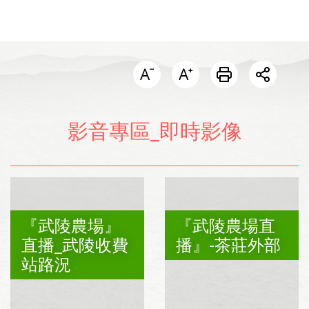
開啟分
影音專區_即時影像
『武陵農場』
『武陵農場直
直播_武陵收費
播』-茶莊外部
站路況