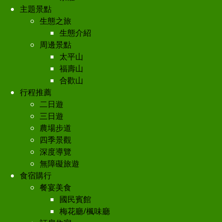
主題景點
生態之旅
生態介紹
周邊景點
太平山
福壽山
合歡山
行程推薦
二日遊
三日遊
農場步道
四季景觀
深度導覽
無障礙旅遊
食宿購行
餐宴美食
國民賓館
梅花廳/楓味廳