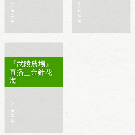
『武陵農場』
直播__金針花
海