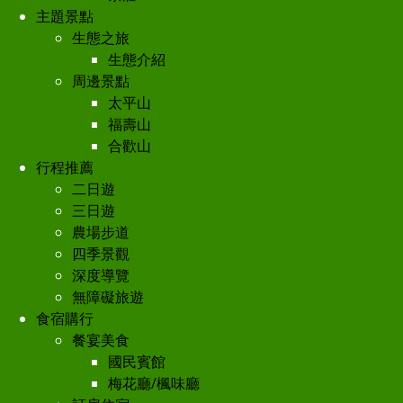
主題景點
生態之旅
生態介紹
周邊景點
太平山
福壽山
合歡山
行程推薦
二日遊
三日遊
農場步道
四季景觀
深度導覽
無障礙旅遊
食宿購行
餐宴美食
國民賓館
梅花廳/楓味廳