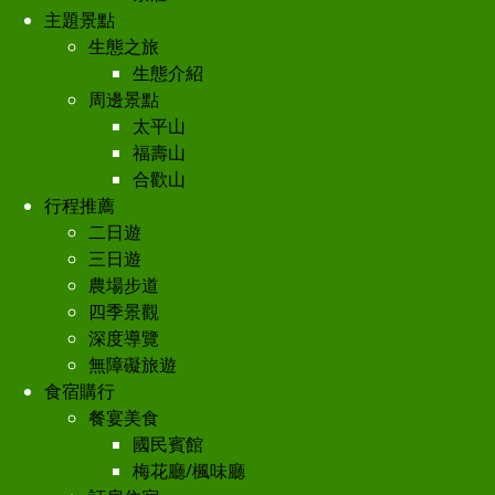
主題景點
生態之旅
生態介紹
周邊景點
太平山
福壽山
合歡山
行程推薦
二日遊
三日遊
農場步道
四季景觀
深度導覽
無障礙旅遊
食宿購行
餐宴美食
國民賓館
梅花廳/楓味廳