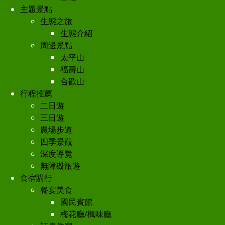
主題景點
生態之旅
生態介紹
周邊景點
太平山
福壽山
合歡山
行程推薦
二日遊
三日遊
農場步道
四季景觀
深度導覽
無障礙旅遊
食宿購行
餐宴美食
國民賓館
梅花廳/楓味廳