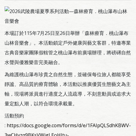
本場訂於115年7月25日至26日舉辦「森林療育．桃山瀑布
山林音樂會」。本活動鎖定戶外健康與藝文客群，特邀專業
古典音樂家團隊假轄管之桃山瀑布前廣場辦理，將磅礡自然
水聲與優雅樂音完美融合。
為維護桃山瀑布珍貴之自然生態，並確保每位旅人都能享受
靜謐、高品質的療育體驗，本活動以推廣優質生態藝文為主
軸，現場將派員進行適度之人流疏導，不刻意動員或追求大
量定點人潮，以符合環境承載量。
活動預約
:
https://docs.google.com/forms/d/e/1FAIpQLSdhKBWV-
3wCHvzq9BKsVWigLEoHItu-