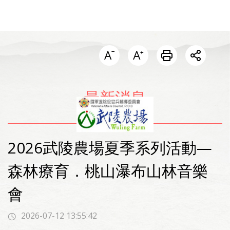
開啟分
最新消息
2026武陵農場夏季系列活動—
森林療育．桃山瀑布山林音樂
會
2026-07-12 13:55:42