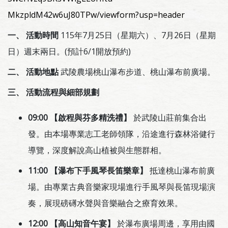
MkzpldM42w6uJ80TPw/viewform?usp=header
一、 活動時間
115年7月25日（星期六）、7月26日（星期
日）週末兩日。(預計6/1開放預約)
二、 活動地點
武陵農場桃山瀑布步道、桃山瀑布前廣場。
三、 活動流程與細部規劃
09:00 【啟程與芬多精洗禮】
於武陵山莊前集合出
發。由本場專業志工老師領隊，沿途進行森林浴健行
導覽，深度解說高山植被與生態群相。
11:00 【瀑布下手風琴長笛樂章】
抵達桃山瀑布前廣
場。由專業古典音樂家現場進行手風琴與長笛現場演
奏，展現磅礡水聲與音樂融合之療育效果。
12:00 【高山知音午宴】
於瀑布廣場周邊，享用由國