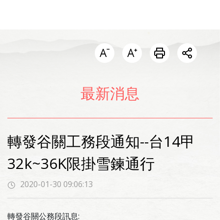
開啟分
最新消息
轉發谷關工務段通知--台14甲
32k~36K限掛雪鍊通行
2020-01-30 09:06:13
轉發谷關公務段訊息: