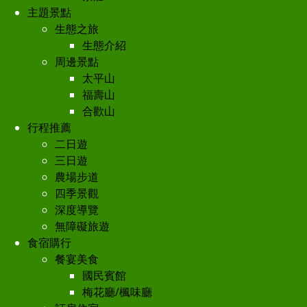
主題景點
生態之旅
生態介紹
周邊景點
太平山
福壽山
合歡山
行程推薦
二日遊
三日遊
農場步道
四季景觀
深度導覽
無障礙旅遊
食宿購行
餐宴美食
國民賓館
梅花廳/楓味廳